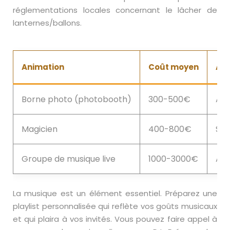
réglementations locales concernant le lâcher de
lanternes/ballons.
Animation
Coût moyen
Av
Borne photo (photobooth)
300-500€
Amu
Magicien
400-800€
Sur
Groupe de musique live
1000-3000€
Amb
La musique est un élément essentiel. Préparez une
playlist personnalisée qui reflète vos goûts musicaux
et qui plaira à vos invités. Vous pouvez faire appel à