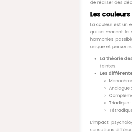
de réaliser des déc
Les couleurs
La couleur est un 
qui se marient le 
harmonies possib
unique et personnal
La théorie de
teintes.
Les différent
Monochroma
Analogue :
Complémen
Triadique 
Tétradique
L’impact psychol
sensations différen