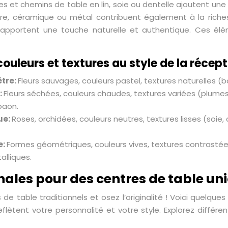
s et chemins de table en lin, soie ou dentelle ajoutent une 
e, céramique ou métal contribuent également à la richesse d
apportent une touche naturelle et authentique. Ces éléme
ouleurs et textures au style de la récep
tre:
Fleurs sauvages, couleurs pastel, textures naturelles (bo
:
Fleurs séchées, couleurs chaudes, textures variées (plum
paon.
ue:
Roses, orchidées, couleurs neutres, textures lisses (soie, c
e:
Formes géométriques, couleurs vives, textures contrastées 
alliques.
inales pour des centres de table un
 de table traditionnels et osez l’originalité ! Voici quelqu
flètent votre personnalité et votre style. Explorez différ