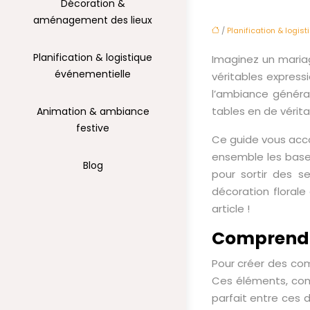
Décoration &
aménagement des lieux
/
Planification & logis
Planification & logistique
Imaginez un mariag
événementielle
véritables expressi
l’ambiance généra
tables en de vérita
Animation & ambiance
festive
Ce guide vous acco
ensemble les bases
Blog
pour sortir des s
décoration florale
article !
Comprendre
Pour créer des comp
Ces éléments, comb
parfait entre ces