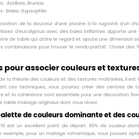
 : Astilbes, Brunias.
 : Baies, Gypsophile.
ociation de la douceur d’une pivoine à la rugosité d’un c
 lisses d’eucalyptus avec des baies brillantes apporte une t
ntre de table qui attire le regard et ajoute une dimension 
s combinaisons pour trouver le rendu parfait. Choisir des f
 pour associer couleurs et textur
de la théorie des couleurs et des textures maîtrisées, il e
sant ces techniques, vous pourrez créer des centres de tab
bre et la cohérence sont essentiels pour une décoration flor
de table mariage originaux dont vous rêvez.
palette de couleurs dominante et des co
-10 est un excellent point de départ. 60% de couleur dom
ar exemple, pour un mariage romantique, vous pouvez op