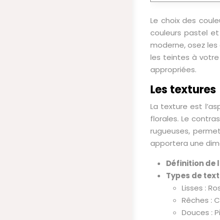
Le choix des coul
couleurs pastel e
moderne, osez les c
les teintes à votr
appropriées.
Les textures
La texture est l’as
florales. Le contra
rugueuses, permet 
apportera une dime
Définition de 
Types de text
Lisses : Ro
Rêches : C
Douces : P