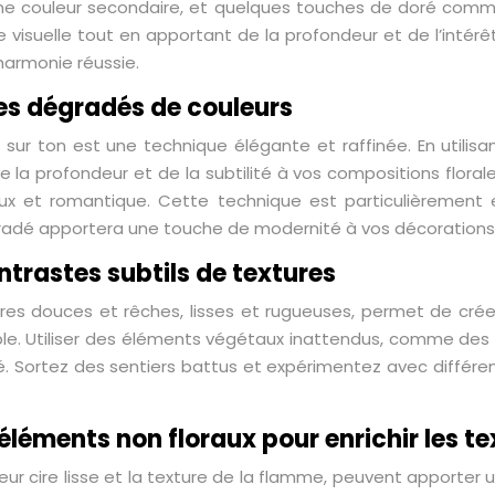
 couleur secondaire, et quelques touches de doré comm
 visuelle tout en apportant de la profondeur et de l’intérê
harmonie réussie.
es dégradés de couleurs
 sur ton est une technique élégante et raffinée. En utili
 la profondeur et de la subtilité à vos compositions floral
oux et romantique. Cette technique est particulièrement 
égradé apportera une touche de modernité à vos décorations
ntrastes subtils de textures
res douces et rêches, lisses et rugueuses, permet de créer u
ble. Utiliser des éléments végétaux inattendus, comme des
lité. Sortez des sentiers battus et expérimentez avec différ
éléments non floraux pour enrichir les t
leur cire lisse et la texture de la flamme, peuvent apporte