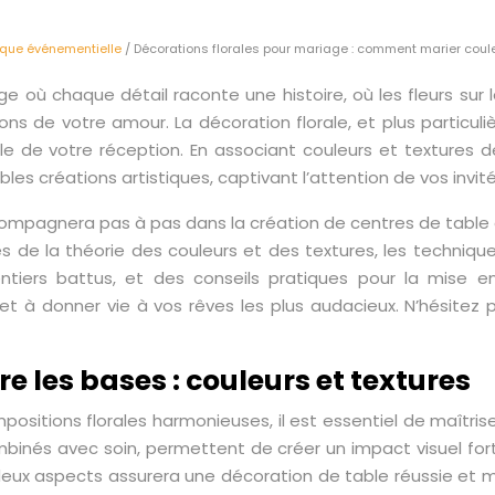
tique événementielle
/ Décorations florales pour mariage : comment marier coule
e où chaque détail raconte une histoire, où les fleurs sur
ons de votre amour. La décoration florale, et plus particul
le de votre réception. En associant couleurs et textures
bles créations artistiques, captivant l’attention de vos invi
mpagnera pas à pas dans la création de centres de table 
 de la théorie des couleurs et des textures, les technique
entiers battus, et des conseils pratiques pour la mise en
 et à donner vie à vos rêves les plus audacieux. N’hésitez 
 les bases : couleurs et textures
ositions florales harmonieuses, il est essentiel de maîtris
inés avec soin, permettent de créer un impact visuel fort
 deux aspects assurera une décoration de table réussie e