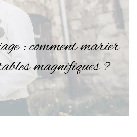
iage : comment marier
 tables magnifiques ?