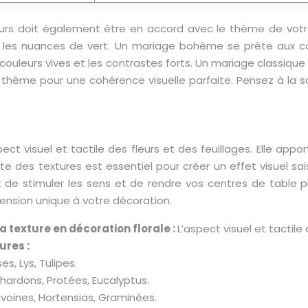
eurs doit également être en accord avec le thème de votre
t les nuances de vert. Un mariage bohème se prête aux co
ouleurs vives et les contrastes forts. Un mariage classique
e thème pour une cohérence visuelle parfaite. Pensez à la 
pect visuel et tactile des fleurs et des feuillages. Elle app
ste des textures est essentiel pour créer un effet visuel sai
de stimuler les sens et de rendre vos centres de table pl
nsion unique à votre décoration.
la texture en décoration florale :
L’aspect visuel et tactile 
ures :
ses, Lys, Tulipes.
hardons, Protées, Eucalyptus.
ivoines, Hortensias, Graminées.