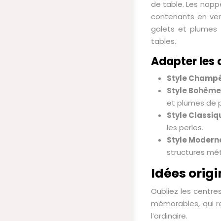
de table. Les nappe
contenants en verr
galets et plumes 
tables.
Adapter les c
Style Champê
Style Bohème
et plumes de 
Style Classiq
les perles.
Style Modern
structures mét
Idées orig
Oubliez les centres
mémorables, qui re
l’ordinaire.