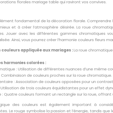
orations florales mariage table qui raviront vos convives.
élément fondamental de la décoration florale. Comprendre la
mieux et à créer l’atmosphère désirée. La roue chromatique
les. Jouer avec les différentes gammes chromatiques v
isée. Ainsi, vous pourrez créer l’harmonie couleurs fleurs ma
s couleurs appliquée aux mariages :
La roue chromatique 
es harmonies colorées :
tique : Utilisation de différentes nuances d’une même cou
 Combinaison de couleurs proches sur la roue chromatique.
taire : Association de couleurs opposées pour un contraste
: Utilisation de trois couleurs équidistantes pour un effet dy
 : Quatre couleurs formant un rectangle sur la roue, offrant 
ogique des couleurs est également important à consi
tes. Le rouge symbolise la passion et l’énergie, tandis que