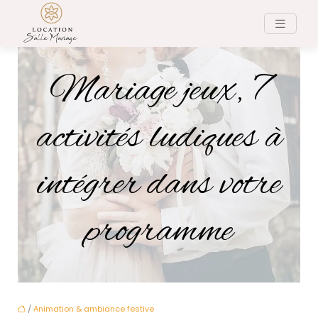
Mariage jeux, 7
activités ludiques à
intégrer dans votre
programme
/
Animation & ambiance festive