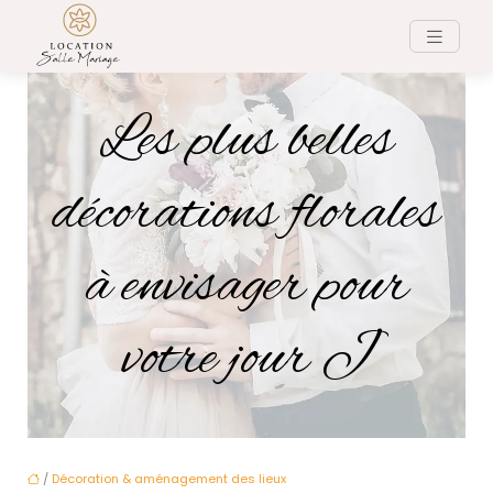
Les plus belles
décorations florales
à envisager pour
votre jour J
/
Décoration & aménagement des lieux