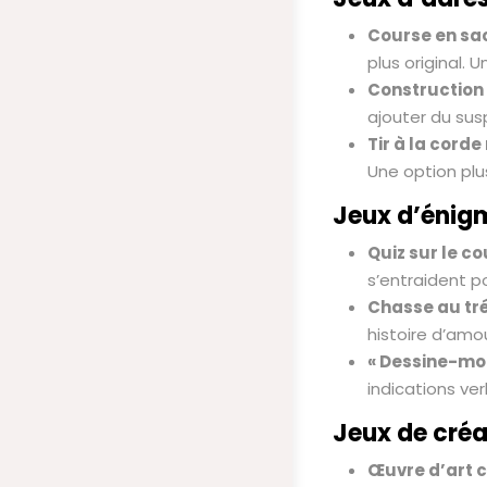
Course en sac
plus original. 
Construction 
ajouter du sus
Tir à la corde 
Une option plus
Jeux d’énig
Quiz sur le co
s’entraident p
Chasse au tr
histoire d’amou
« Dessine-moi
indications ve
Jeux de créa
Œuvre d’art c