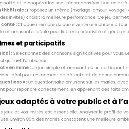
ginalité et la coopération sont récompensées. Une activité cr
 théâtrale :
Proposez un thème (mariage, amour, voyage) et 
 des invités) choisit la meilleure performance. Ce jeu perme
 conte :
Chaque membre du duo invente une phrase à tour de 
ale et amusante, idéale pour libérer la créativité et générer du
lmes et participatifs
ical :
Sélectionnez des chansons significatives pour vous. Les
ial qui met l’ambiance.
ot » en mime :
Un jeu simple et amusant où un participant m
eviner. Idéal pour un moment de détente et de bonne humeur
questions » :
Un questionnaire amusant sur les mariés, avec 
nt pour répondre correctement, en apprenant des faits amu
s jeux adaptés à votre public et à 
s jeux et vos invités est essentielle. Analyser le profil de 
use. Environ 80% des mariés constatent une meilleure ambia