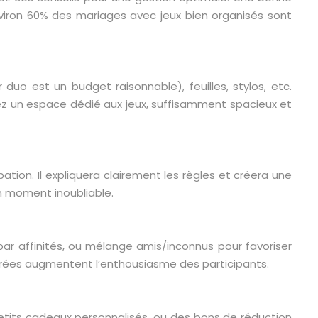
nviron 60% des mariages avec jeux bien organisés sont
uo est un budget raisonnable), feuilles, stylos, etc.
yez un espace dédié aux jeux, suffisamment spacieux et
ation. Il expliquera clairement les règles et créera une
n moment inoubliable.
par affinités, ou mélange amis/inconnus pour favoriser
librées augmentent l’enthousiasme des participants.
its cadeaux personnalisés, ou des bons de réduction