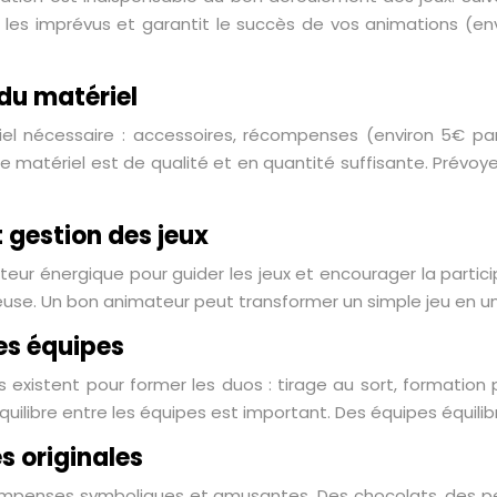
it les imprévus et garantit le succès de vos animations (e
du matériel
el nécessaire : accessoires, récompenses (environ 5€ par d
e matériel est de qualité et en quantité suffisante. Prévo
 gestion des jeux
ur énergique pour guider les jeux et encourager la particip
se. Un bon animateur peut transformer un simple jeu en u
es équipes
 existent pour former les duos : tirage au sort, formation 
’équilibre entre les équipes est important. Des équipes équi
 originales
mpenses symboliques et amusantes. Des chocolats, des pet