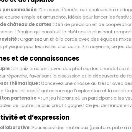
 personnalisée :
Des sacs décorés aux couleurs du mariag
Une course simple et amusante, idéale pour lancer les festivité
de château de cartes :
Défi de précision et de coopération
pense. L’équipe qui construit le château le plus haut remport
revisité :
Organisez un tir à la corde avec des équipes mixtes
 physique pour les invités plus actifs. En moyenne, ce jeu du
mes et de connaissances
uple :
Un quiz amusant avec des photos, des anecdotes et 
our répondre, favorisant la discussion et la découverte de fa
ésor thématique :
Concevez une chasse au trésor avec des é
r. Un jeu interactif qui encourage l’exploration et la collabo
 ton partenaire » :
Un jeu hilarant où un participant a les 
rbales de l’autre. Le plus créatif gagne ! Ce jeu demande env
tivité et d’expression
ollaborative :
Fournissez des matériaux (peinture, pâte à m