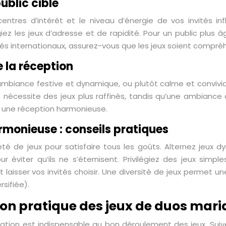
ublic cible
entres d’intérêt et le niveau d’énergie de vos invités inf
iez les jeux d’adresse et de rapidité. Pour un public plus â
tés internationaux, assurez-vous que les jeux soient compréh
 la réception
mbiance festive et dynamique, ou plutôt calme et convivial
nécessite des jeux plus raffinés, tandis qu’une ambiance 
r une réception harmonieuse.
rmonieuse : conseils pratiques
té de jeux pour satisfaire tous les goûts. Alternez jeux d
r éviter qu’ils ne s’éternisent. Privilégiez des jeux simp
t laisser vos invités choisir. Une diversité de jeux permet u
rsifiée).
on pratique des jeux de duos maria
ation est indispensable au bon déroulement des jeux. Suiv