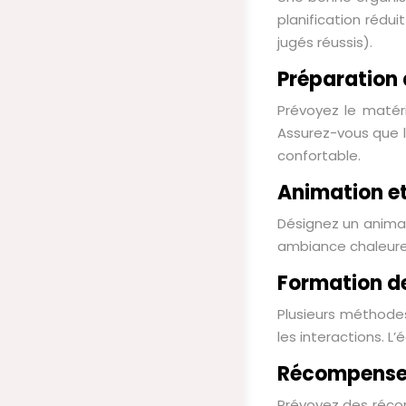
planification rédu
jugés réussis).
Préparation 
Prévoyez le matéri
Assurez-vous que l
confortable.
Animation et
Désignez un animate
ambiance chaleureu
Formation d
Plusieurs méthodes
les interactions. L
Récompenses
Prévoyez des réco