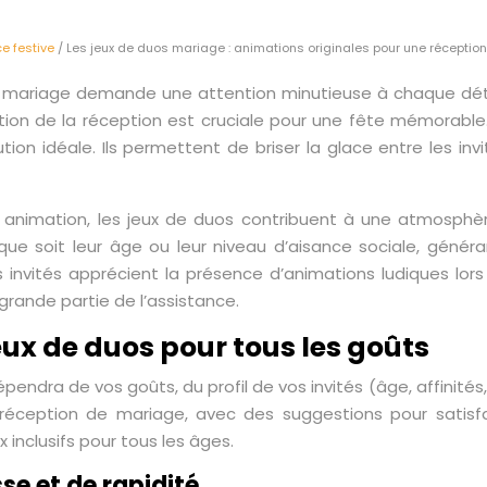
e festive
/ Les jeux de duos mariage : animations originales pour une réception
n mariage demande une attention minutieuse à chaque détail
tion de la réception est cruciale pour une fête mémorable.
tion idéale. Ils permettent de briser la glace entre les inv
e animation, les jeux de duos contribuent à une atmosphèr
 que soit leur âge ou leur niveau d’aisance sociale, génér
nvités apprécient la présence d’animations ludiques lors 
 grande partie de l’assistance.
eux de duos pour tous les goûts
épendra de vos goûts, du profil de vos invités (âge, affinité
réception de mariage, avec des suggestions pour satisfai
x inclusifs pour tous les âges.
se et de rapidité