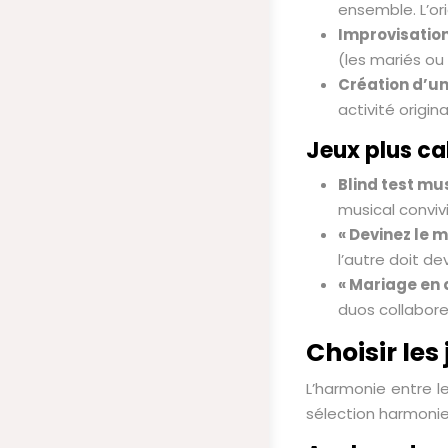
ensemble. L’ori
Improvisation
(les mariés ou
Création d’un
activité origin
Jeux plus ca
Blind test mus
musical conviv
« Devinez le m
l’autre doit d
« Mariage en 
duos collabore
Choisir le
L’harmonie entre le
sélection harmonie