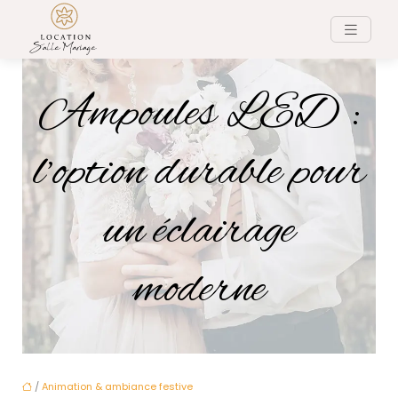
Ampoules LED :
l’option durable pour
un éclairage
moderne
/
Animation & ambiance festive