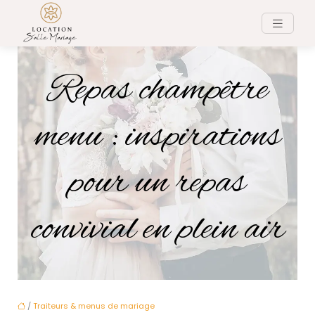
Repas champêtre
menu : inspirations
pour un repas
convivial en plein air
/
Traiteurs & menus de mariage