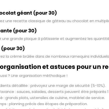
ocolat géant (pour 30)
tez une recette classique de gâteau au chocolat en multiplia
éante (pour 30)
isez une grande plaque à pâtisserie et augmentez les quant
 (pour 30)
arez la crème brûlée dans de nombreux ramequins individuels
’organisation et astuces pour un r
éussi ? Une organisation méthodique !
édients détaillée : prévoyez une marge de sécurité (5-10%).
l’avance : sauces, salades, desserts peuvent être préparés 1 
 : grands plats, ustensiles de cuisine, matériel de service.
ps : planning précis des étapes de préparation.