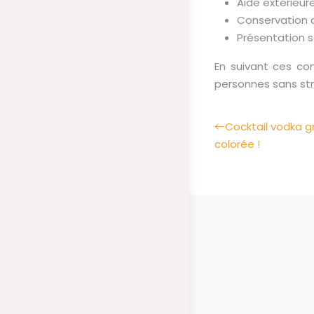
Aide extérieure
Conservation d
Présentation s
En suivant ces co
personnes sans str
Cocktail vodka g
colorée !