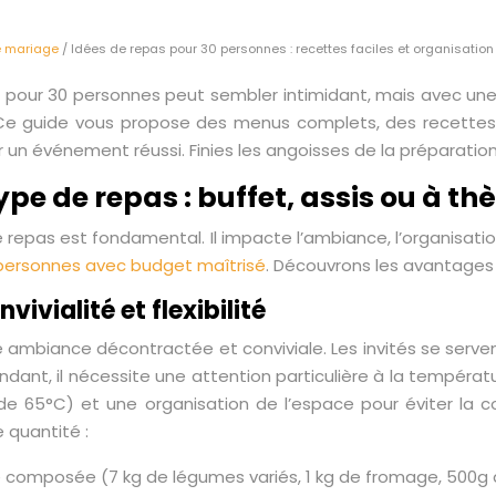
e mariage
/ Idées de repas pour 30 personnes : recettes faciles et organisation
 pour 30 personnes peut sembler intimidant, mais avec une 
! Ce guide vous propose des menus complets, des recettes 
 un événement réussi. Finies les angoisses de la préparation, 
type de repas : buffet, assis ou à t
e repas est fondamental. Il impacte l’ambiance, l’organisat
ersonnes avec budget maîtrisé
. Découvrons les avantages
nvivialité et flexibilité
e ambiance décontractée et conviviale. Les invités se serve
dant, il nécessite une attention particulière à la températu
e 65°C) et une organisation de l’espace pour éviter la c
 quantité :
 composée (7 kg de légumes variés, 1 kg de fromage, 500g