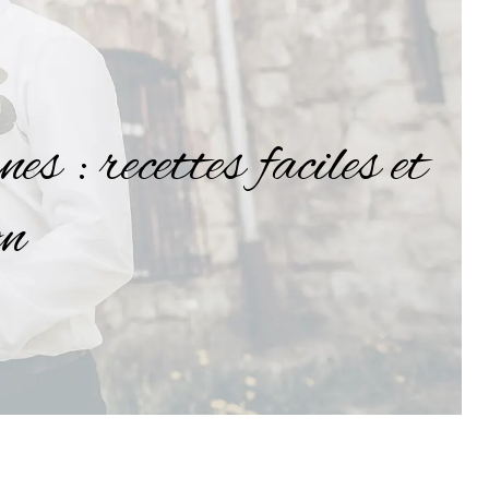
 : recettes faciles et
on