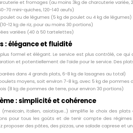
rcuterie et fromages (au moins 3kg de charcuterie variée, 
60-70 mini-quiches, 120-140 œufs)
 poulet ou de légumes (5 kg de poulet ou 4 kg de légumes)
10-12 kg de riz, pour au moins 30 portions)
lées variées (40 à 50 tartelettes)
s : élégance et fluidité
plus formel et élégant. Le service est plus contrôlé, ce qu
ration et potentiellement de l’aide pour le service. Des plats 
arées dans 4 grands plats, 6-8 kg de lasagnes au total)
0 poulets moyens, soit environ 7-8 kg, avec 5 kg de pommes 
ois (8 kg de pommes de terre, pour environ 30 portions)
hème : simplicité et cohérence
mexicain, italien, asiatique…) simplifie le choix des pl
ons pour tous les goûts et de tenir compte des régimes a
riez proposer des pâtes, des pizzas, une salade caprese et u