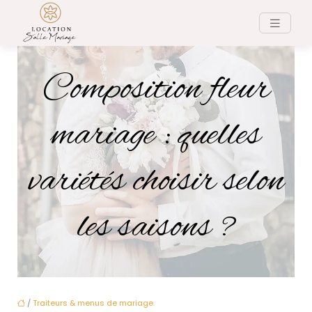
Composition fleur
mariage : quelles
variétés choisir selon
les saisons ?
/
Traiteurs & menus de mariage